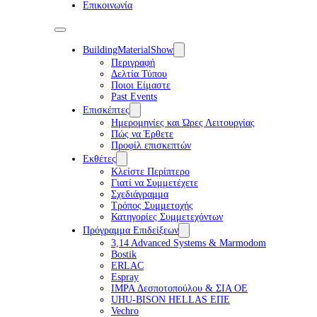
Επικοινωνία
BuildingMaterialShow
Περιγραφή
Δελτία Τύπου
Ποιοι Είμαστε
Past Events
Επισκέπτες
Ημερομηνίες και Ώρες Λειτουργίας
Πώς να Έρθετε
Προφίλ επισκεπτών
Εκθέτες
Κλείστε Περίπτερο
Γιατί να Συμμετέχετε
Σχεδιάγραμμα
Τρόπος Συμμετοχής
Κατηγορίες Συμμετεχόντων
Πρόγραμμα Επιδείξεων
3,14 Advanced Systems & Marmodom
Bostik
ERLAC
Espray
IMPA Δεσποτοπούλου & ΣΙΑ ΟΕ
UHU-BISON HELLAS ΕΠΕ
Vechro