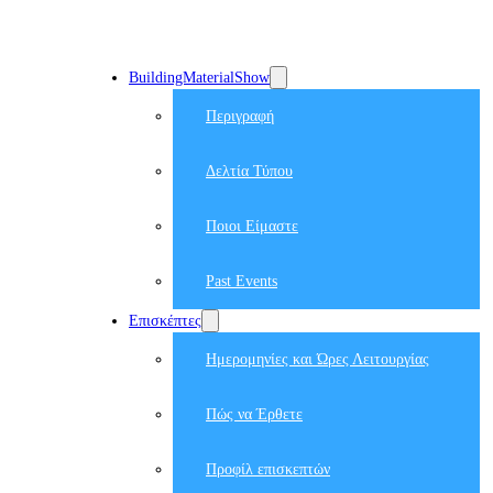
BuildingMaterialShow
Περιγραφή
Δελτία Τύπου
Ποιοι Είμαστε
Past Events
Επισκέπτες
Ημερομηνίες και Ώρες Λειτουργίας
Πώς να Έρθετε
Προφίλ επισκεπτών