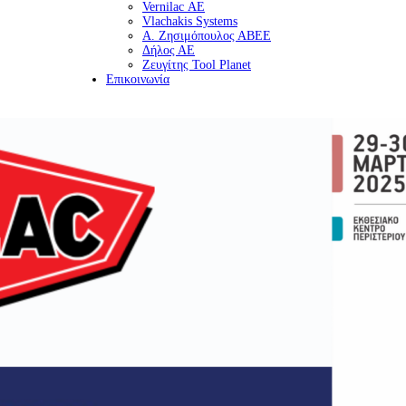
Vernilac ΑΕ
Vlachakis Systems
Α. Ζησιμόπουλος ΑΒΕΕ
Δήλος ΑΕ
Ζευγίτης Tool Planet
Επικοινωνία