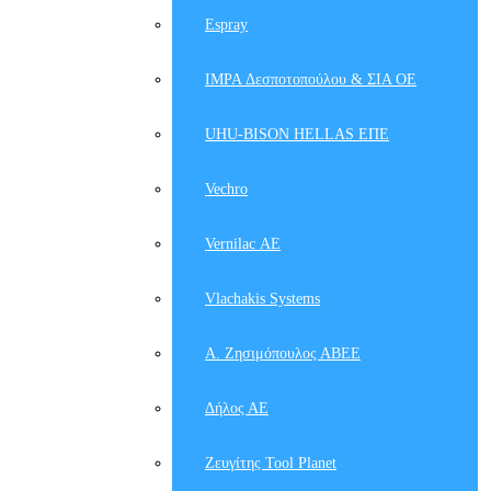
Espray
IMPA Δεσποτοπούλου & ΣΙΑ ΟΕ
UHU-BISON HELLAS ΕΠΕ
Vechro
Vernilac ΑΕ
Vlachakis Systems
Α. Ζησιμόπουλος ΑΒΕΕ
Δήλος ΑΕ
Ζευγίτης Tool Planet