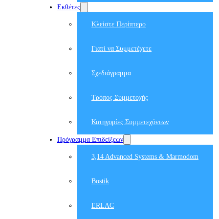
Εκθέτες
Κλείστε Περίπτερο
Γιατί να Συμμετέχετε
Σχεδιάγραμμα
Τρόπος Συμμετοχής
Κατηγορίες Συμμετεχόντων
Πρόγραμμα Επιδείξεων
3,14 Advanced Systems & Marmodom
Bostik
ERLAC