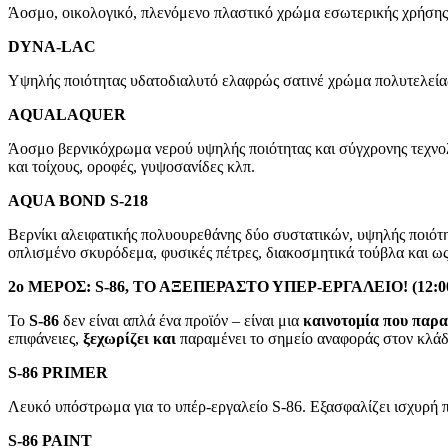
Άοσμο, οικολογικό, πλενόμενο πλαστικό χρώμα εσωτερικής χρήσης.
DYNA-LAC
Yψηλής ποιότητας υδατοδιαλυτό ελαφρώς σατινέ χρώμα πολυτελείας
AQUALAQUER
Άοσμο βερνικόχρωμα νερού υψηλής ποιότητας και σύγχρονης τεχνολ
και τοίχους, οροφές, γυψοσανίδες κλπ.
AQUA BOND S-218
Bερνίκι αλειφατικής πολυουρεθάνης δύο συστατικών, υψηλής ποιότητ
οπλισμένο σκυρόδεμα, φυσικές πέτρες, διακοσμητικά τούβλα και ω
2ο ΜΕΡΟΣ: S-86, ΤΟ ΑΞΕΠΕΡΑΣΤΟ ΥΠΕΡ-ΕΡΓΑΛΕΙΟ! (12:00 – 
Το
S-86
δεν είναι απλά ένα προϊόν – είναι μια
καινοτομία που παρα
επιφάνειες,
ξεχωρίζει και
παραμένει το σημείο αναφοράς στον κλάδ
S-86 PRIMER
Λευκό υπόστρωμα για το υπέρ-εργαλείο S-86. Εξασφαλίζει ισχυρή 
S-86 PAINT