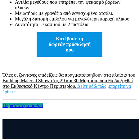
Αντλία μεγέθους που επιτρέπει την ψεκασμό βαρέων
υλικών.
Μειωτήρας με γρανάζια από εσνισχυμένο ατσάλι.
Μεγάλη διατομή εμβόλου για μεγαλύτερη παροχή υλικού.
Δυνατότητα ψεκασμού με 2 πιστόλια.
Κατέβασε τη
δωρεάν πρόσκλησή
σου
—
Όλες οι ζωντανές επιδείξεις θα πραγματοποιηθούν στα πλαίσια του
Building Material Show στις 29 και 30 Μαρτίου, που θα διεξαχθεί
στο Εκθεσιακό Κέντρο Περιστερίου.
Δείτε εδώ πώς μπορείτε να
έρθετε.
Περισσότερα άρθρα