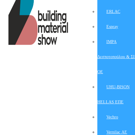
ERLAC
Espray
IMPA
Δεσποτοπούλου & Σ
ΟΕ
UHU-BISON
HELLAS ΕΠΕ
Vechro
Vernilac ΑΕ