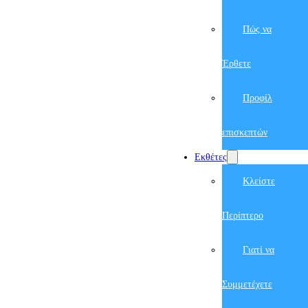
Πώς να
Έρθετε
Προφίλ
επισκεπτών
Εκθέτες
Κλείστε
Περίπτερο
Γιατί να
Συμμετέχετε