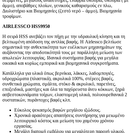
δεξαμενές, μεγάλους αναδευτήρες, ελαφριά σκουριά, σκουριά ( με
άμμο), αποβάθρες πλοίων, γενικούς καθαρισμούς εν πλω,
Διυλιστήριο και Βιομηχανίες (ζεστό νερό – άμμο), Βιομηχανία
τροφίμων.
AIRLESSCO
HSS
9950
Η σειρά HSS ανεβάζει τον πήχη με την υδραυλική κίνηση και τη
βελτιωμένη απόδοση της αντλίας βαφής. Η Airlessco βελτίωσε
σημαντικά την ανθεκτικότητα των ευέλικτων μηχανημάτων της
αυξάνοντας την αποδοτικότητά τους με παράλληλη μείωση των
απωλειών λειτουργίας. Ιδανικά συστήματα βαφής για μεγάλα
οικιακά και κυρίως εμπορικά και βιομηχανικά συγκροτήματα.
Κατάλληλα για υλικά όπως βερνίκια, λάκκες, λαδομπογιές,
υδροχρώματα (πλαστικά), ακρυλικά 100%, στέρεες βαφές,
συνθετικά χρώματα, σμάλτα, στόκο & ακρυλικό, παρετίνες,
εποξειδικά, μαστίχες και όλα τα παχύρευστα άνευ κόκκων, ξηρά
ασβεστοκονιάματα τοίχων, ελαστομερή υλικά, πολυουρεθανικά 2
συστατικών, πυράντοχες βαφές κλπ.
Εύκολος ψεκασμός βαφών μεγάλου ιξώδους.
Χρονικά αραιότερες απαιτήσεις συντήρησης για μειωμένο
λειτουργικό κόστος και μείωση του χαμένου χρόνου
εργασίας.
Μεγάλη διατομή εμβόλου για μεγαλύτερη παροχή υλικού.