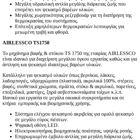
Μεγάλη υδραυλική αντλία μεγάλης διάρκειας ζωής που
επιτρέπει τον ψεκασμό βαρέων υλικών.
Μεγάλης χωρητικότητας ρεζερβουάρ για τη διατήρηση της
θερμοκρασίας του συστήματος.
Επίτευξη χαμηλότερων θερμοκρασιών λειτουργίας για
μειωμένη τριβή και φθορά.
AIRLESSCO
TS
1750
Το μηχάνημα βαφής & στόκου TS 1750 της εταιρίας AIRLESSCO
είναι ιδανικό για διαχείριση μεγάλου όγκου εργασίας καθώς και για
άντληση και ψεκασμό ιδιαιτέρως βαρέων υλικών.
Κατάλληλο για ψεκασμό υλικών όπως βερνίκια, λάκκες,
λαδομπογιές, υδροχρώματα (πλαστικά), ακρυλικά 100%, στέρεες
βαφές, συνθετικά χρώματα, σμάλτα, στόκο & ακρυλικό, παρετίνες,
εποξειδικά, μαστίχες, ξηρά ασβεστοκονιάματα τοίχων κ.λ.π.
Ιδανικό για εργασία σε μεγάλα οικιακά συγκροτήματα και σε
κτήρια εμπορικής και βιομηχανικής χρήσης.
Σύστημα ελέγχου ψεκασμού ακριβείας για ομαλό ψεκασμό
σε μεγάλο εύρος πιέσεων.
Ψηφιακή οθόνη LED.
Ηλεκτροκινητήρας βιομηχανικής ποιότητας, υψηλής ροπής.
Επιχρωμιωμένο έμβολο αντλίας για μεγάλη διάρκεια ζωής.