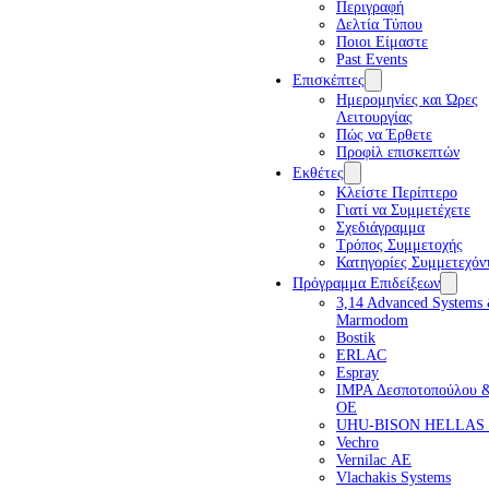
Περιγραφή
Δελτία Τύπου
Ποιοι Είμαστε
Past Events
Επισκέπτες
Ημερομηνίες και Ώρες
Λειτουργίας
Πώς να Έρθετε
Προφίλ επισκεπτών
Εκθέτες
Κλείστε Περίπτερο
Γιατί να Συμμετέχετε
Σχεδιάγραμμα
Τρόπος Συμμετοχής
Κατηγορίες Συμμετεχόν
Πρόγραμμα Επιδείξεων
3,14 Advanced Systems
Marmodom
Bostik
ERLAC
Espray
IMPA Δεσποτοπούλου 
ΟΕ
UHU-BISON HELLAS
Vechro
Vernilac ΑΕ
Vlachakis Systems