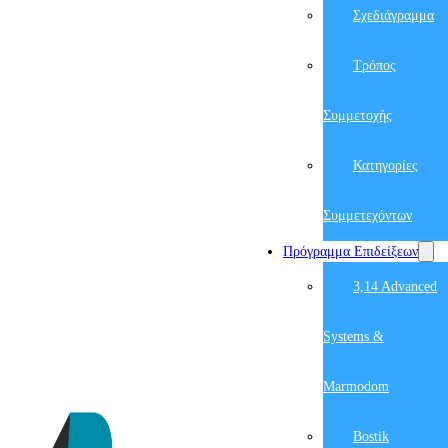
Σχεδιάγραμμα
Τρόπος
Συμμετοχής
Κατηγορίες
Συμμετεχόντων
Πρόγραμμα Επιδείξεων
3,14 Advanced
Systems &
Marmodom
Bostik