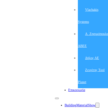
Vlachakis
Systems
Α. Ζησιμόπουλ
ΑΒΕΕ
Δήλος ΑΕ
Ζευγίτης Tool
Planet
Επικοινωνία
BuildingMaterialShow