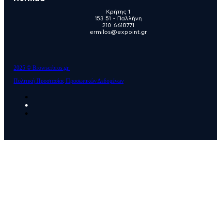
Κρήτης 1
153 51 - Παλλήνη
210 6618771
ermilos@expoint.gr
2025 © Browserbros.gr.
Πολιτική Προστασίας Προσωπικών Δεδομένων