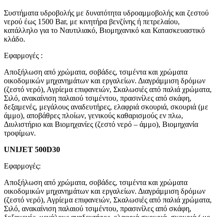
Συστήματα υδροβολής με δυνατότητα υδροαμμοβολής και ζεστού
νερού έως 1500 Bar, με κινητήρα βενζίνης ή πετρελαίου,
κατάλληλο για το Ναυτιλιακό, Βιομηχανικό και Κατασκευαστικό
κλάδο.
Εφαρμογές :
Αποξήλωση από χρώματα, σοβάδες, τσιμέντα και χρώματα
οικοδομικών μηχανημάτων και εργαλείων. Διαγράμμιση δρόμων
(ζεστό νερό), Αγρίεμα επιφανειών, Σκαλωσιές από παλιά χρώματα,
Σιλό, ανακαίνιση παλαιού τσιμέντου, πρασινίλες από σκάφη,
δεξαμενές, μεγάλους αναδευτήρες, ελαφριά σκουριά, σκουριά (με
άμμο), αποβάθρες πλοίων, γενικούς καθαρισμούς εν πλω,
Διυλιστήριο και Βιομηχανίες (ζεστό νερό – άμμο), Βιομηχανία
τροφίμων.
UNIJET
500
D
30
Εφαρμογές:
Αποξήλωση από χρώματα, σοβάδες, τσιμέντα και χρώματα
οικοδομικών μηχανημάτων και εργαλείων. Διαγράμμιση δρόμων
(ζεστό νερό), Αγρίεμα επιφανειών, Σκαλωσιές από παλιά χρώματα,
Σιλό, ανακαίνιση παλαιού τσιμέντου, πρασινίλες από σκάφη,