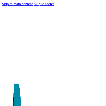
Skip to main content
Skip to footer